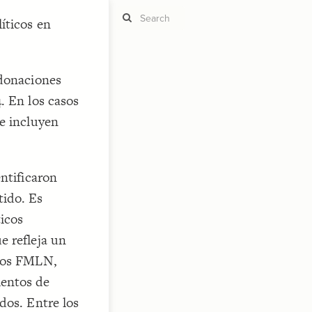
íticos en
 donaciones
ST
g
. En los casos
se incluyen
entificaron
ST
tido. Es
ticos
e refleja un
idos FMLN,
CO
ientos de
RU
dos. Entre los