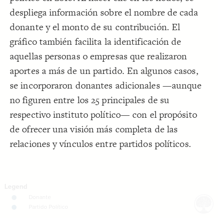
despliega información sobre el nombre de cada
Decorate Connections
donante y el monto de su contribución. El
gráfico también facilita la identificación de
aquellas personas o empresas que realizaron
aportes a más de un partido. En algunos casos,
se incorporaron donantes adicionales —aunque
no figuren entre los 25 principales de su
respectivo instituto político— con el propósito
de ofrecer una visión más completa de las
relaciones y vínculos entre partidos políticos.
SWITCH TO
EDITOR
ADVANCED
ADVANCED
SWITCH TO
EDITOR
You've made changes to this view
You've made changes to this view
REVERT
REVERT