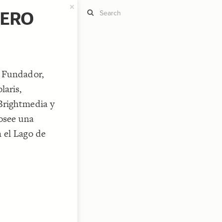
×
RERO
ST
g
. Fundador,
laris,
Brightmedia y
osee una
ST
 el Lago de
CO
RU