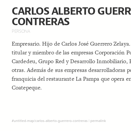
CARLOS ALBERTO GUER
CONTRERAS
PERSONA
Empresario. Hijo de Carlos José Guerrero Zelaya
titular y miembro de las empresas Corporación Po
Cardedeu, Grupo Red y Desarrollo Inmobiliario, 
otras. Además de sus empresas desarrolladoras p
franquicia del restaurante La Pampa que opera en
Coatepeque.
#untitled-map/carlos-alberto-guerrero-contreras
|
permalink