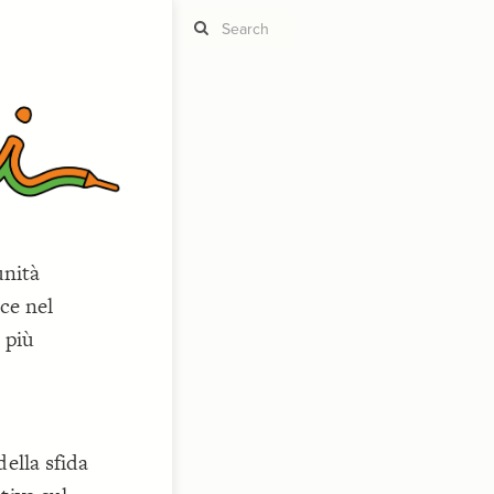
ST
g
unità
ST
ce nel
 più
CO
della sfida