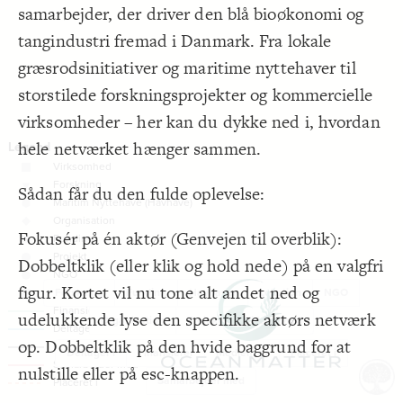
Filter
by "
relation
"
;
"Placeret i"
samarbejder, der driver den blå bioøkonomi og
}
18
Image
}
19
tangindustri fremad i Danmark. Fra lokale
20
LES
{
  bottom-right 
21
græsrodsinitiativer og maritime nyttehaver til
{
  image 
22
Decorate Elements
;
"https://i.postimg.cc/Qx7GdVTF/logo.png"
  src: 
23
storstilede forskningsprojekter og kommercielle
;
200
: 
width
24
Decorate Connections
;
60px
: 
margin-right
25
virksomheder – her kan du dykke ned i, hvordan
;
30px
: 
margin-bottom
26
element
}
27
hele netværket hænger sammen.
}
28
element["element type"="Virksomhed"]
}
29
30
element["element type"="Forskning"]
{
@settings
31
Sådan får du den fulde oplevelse:
;
)
18, 90
, 
"degree"
(
scale
  element-size: 
32
element["element type"="Havhaver"]
  template: systems;
33
;
-2500
  particle-charge: 
34
element["element type"="Organisation"]
;
0.02
  gravity: 
35
Fokusér på én aktør (Genvejen til overblik):
;
200
  spring-length: 
36
;
19
: 
font-size
element["element type"="Funding"]
37
Dobbeltklik (eller klik og hold nede) på en valgfri
  image-url: Image;
38
  show-opposites: false;
39
element["element type"="Projekt"]
figur. Kortet vil nu tone alt andet ned og
Forskning
Funding
Havhaver
Lokation
NGO
  unused-legend-items: hide;
40
  element-image-aspect: letterbox;
41
element["element type"="NGO"]
udelukkende lyse den specifikke aktørs netværk
  theme: light;
42
Organisation
Projekt
Virksomhed
  layout: force;
43
element["element type"="Lokation"]
op. Dobbeltklik på den hvide baggrund for at
  layout-preset: dense;
44
Deltager i
Finansierer
Medlem af
Placeret i
;
3
  connection-size: 
45
connection
nulstille eller på esc-knappen.
;
""
  opposite-label: 
46
Samarbejder med
;
none
  opposite-style: 
47
SWITCH TO
EDITOR
ADVANCED
ADVANCED
SWITCH TO
EDITOR
You've made changes to this view
You've made changes to this view
REVERT
REVERT
connection:hover
;
#212121
  element-color: 
48