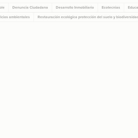
ble
Denuncia Ciudadana
Desarrollo Inmobiliario
Ecotecnias
Educa
icios ambientales
Restauración ecológica protección del suelo y biodiversida
ST
g
ST
CO