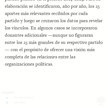
elaboración se identificaron, año por año, los 25
Decorate Connections
aportes más relevantes recibidos por cada
partido y luego se cruzaron los datos para revelar
los vínculos. En algunos casos se incorporaron
donantes adicionales —aunque no figuraran
entre los 25 más grandes de su respectivo partido
— con el propósito de ofrecer una visión más
completa de las relaciones entre las
organizaciones políticas.
SWITCH TO
EDITOR
ADVANCED
ADVANCED
SWITCH TO
EDITOR
You've made changes to this view
You've made changes to this view
REVERT
REVERT