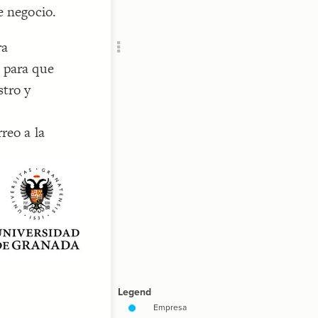
e negocio.
ra
 para que
stro y
reo a la