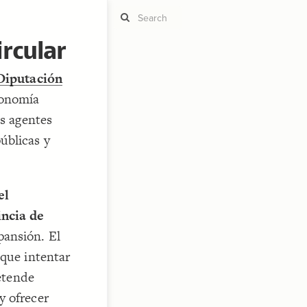
rcular
Diputación
ST
g
conomía
os agentes
úblicas y
  
ST
   
el
,
incia de
pansión. El
 que intentar
CO
retende
RU
y ofrecer