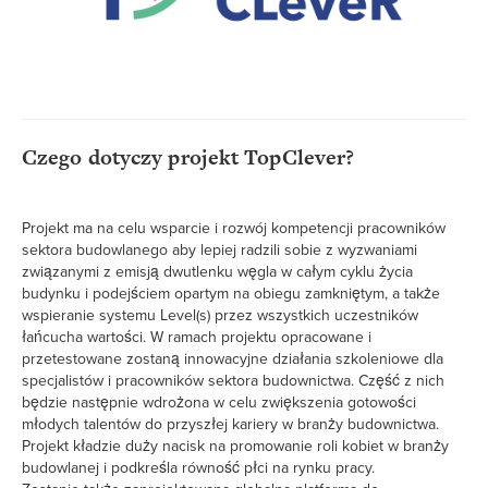
Filter
by "
Rodzaj
"
19
{
  top-left 
20
Text
"
![Imgur](https://i.imgur.com/pd3VnAp.png)
{
"
text
21
![Imgur](https://i.imgur.com/pd3VnAp.png
  value: 
22
Legend
;
)"
;
bold
: 
font-style
23
"
*This project has received funding from the European
;
50%
: 
font-size
24
;
-10
: 
margin
25
Text
Union’s **LIFE22-CET program** under Grant Agreement
}
26
No 101121073.*
"
}
27
Czego dotyczy projekt TopClever?
28
LES
{
  top-right 
29
Decorate Elements
}
{
  search 
30
31
Decorate Connections
}
{
  zoom-toolbar 
32
Projekt ma na celu wsparcie i rozwój kompetencji pracowników
33
sektora budowlanego aby lepiej radzili sobie z wyzwaniami
}
{
  settings-toolbar 
34
Courses
35
związanymi z emisją dwutlenku węgla w całym cyklu życia
}
{
  focus-toolbar 
36
Organization
budynku i podejściem opartym na obiegu zamkniętym, a także
}
37
38
wspieranie systemu Level(s) przez wszystkich uczestników
Topic
{
  bottom-left 
39
łańcucha wartości. W ramach projektu opracowane i
}
{
legend
40
connection
}
41
przetestowane zostaną innowacyjne działania szkoleniowe dla
42
specjalistów i pracowników sektora budownictwa. Część z nich
{
  bottom-right 
43
będzie następnie wdrożona w celu zwiększenia gotowości
{
text
44
*This project has received funding from 
  value: 
45
Blue Collars
White Collars
młodych talentów do przyszłej kariery w branży budownictwa.
This project has received funding
the European Union’s **LIFE22-CET program** 
from the European Union’s
LIFE22-
Projekt kładzie duży nacisk na promowanie roli kobiet w branży
;
under Grant Agreement No 101121073.*"
CET program
under Grant
Prywatne
Publiczne
}
46
budowlanej i podkreśla równość płci na rynku pracy.
SWITCH TO
EDITOR
ADVANCED
ADVANCED
SWITCH TO
EDITOR
You've made changes to this view
You've made changes to this view
Agreement No 101121073.
REVERT
REVERT
}
47