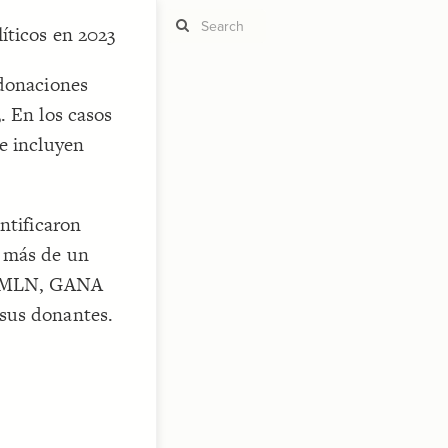
íticos en 2023
 donaciones
. En los casos
ST
g
se incluyen
ntificaron
a más de un
ST
s FMLN, GANA
 sus donantes.
CO
RU