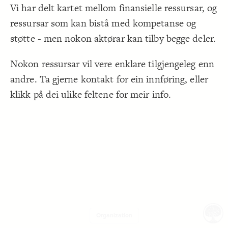
LES
}
19
Vi har delt kartet mellom finansielle ressursar, og
20
Decorate Elements
21
ressursar som kan bistå med kompetanse og
Decorate Connections
støtte - men nokon aktørar kan tilby begge deler.
Nokon ressursar vil vere enklare tilgjengeleg enn
andre. Ta gjerne kontakt for ein innføring, eller
klikk på dei ulike feltene for meir info.
Organization
SWITCH TO
EDITOR
ADVANCED
ADVANCED
SWITCH TO
EDITOR
You've made changes to this view
You've made changes to this view
REVERT
REVERT